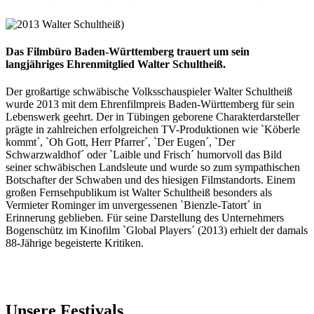
Das Filmbüro Baden-Württemberg trauert um sein
langjähriges Ehrenmitglied Walter Schultheiß.
Der großartige schwäbische Volksschauspieler Walter Schultheiß
wurde 2013 mit dem Ehrenfilmpreis Baden-Württemberg für sein
Lebenswerk geehrt. Der in Tübingen geborene Charakterdarsteller
prägte in zahlreichen erfolgreichen TV-Produktionen wie `Köberle
kommt´, `Oh Gott, Herr Pfarrer´, `Der Eugen´, `Der
Schwarzwaldhof´ oder `Laible und Frisch´ humorvoll das Bild
seiner schwäbischen Landsleute und wurde so zum sympathischen
Botschafter der Schwaben und des hiesigen Filmstandorts. Einem
großen Fernsehpublikum ist Walter Schultheiß besonders als
Vermieter Rominger im unvergessenen `Bienzle-Tatort´ in
Erinnerung geblieben. Für seine Darstellung des Unternehmers
Bogenschütz im Kinofilm `Global Players´ (2013) erhielt der damals
88-Jährige begeisterte Kritiken.
Unsere Festivals